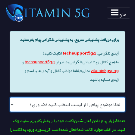
منو
برای دریافت پشتیبانی سریع، به پشتیبانی تلگرامی پیام بفرستید
آیدی تلگرامی:
@techsupport5g
(کلیک کنید)
ما هیچ کانال و پشتیبانی تلگرامی به غیر از
@techsupport5g
و
@vitamin5gvpn
نداریم لطفا مواظب کانال و آیدی ها با اسم و
آیدی مشابه باشید
حتما قبل از پیام دادن فعال شدن اکانت خود را از بخش کاربری سایت چک
کنید، در اغلب موارد اکانت شما فعال شده است اگر پسورد ورود به اکانت را